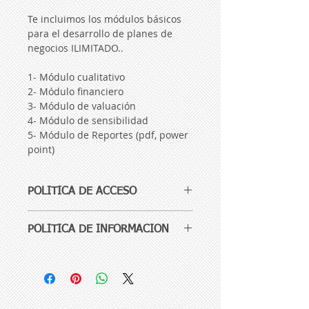
Te incluimos los módulos básicos 
para el desarrollo de planes de 
negocios ILIMITADO..
1- Módulo cualitativo
2- Módulo financiero 
3- Módulo de valuación 
4- Módulo de sensibilidad
5- Módulo de Reportes (pdf, power 
point)
POLITICA DE ACCESO
El acceso a tu sistema es por el 
POLITICA DE INFORMACION
periodo de tiempo indicado en 
la descripción de producto a 
Tu información está resguarada y 
partir de realizado y 
sólo tu con tu usuario y contraseña 
confirmado el pago, te 
puede acceder a ella, por eso es 
importante conserves bien 
incluimos asesoría telefónica y 