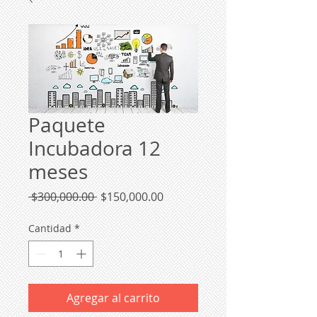
Paquete
Incubadora 12
meses
Precio
Precio
 $300,000.00 
$150,000.00
de
oferta
Cantidad
*
Agregar al carrito