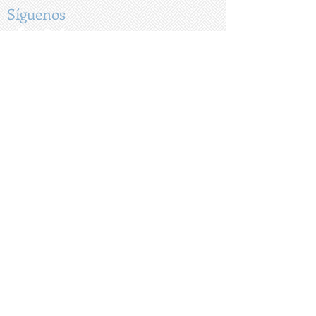
periodo.
Síguenos
Tel:
999-9442581
Email:
info@financialgroup.mx
Dirección:
Calle 12 62a San Antonio Cinta
Mérida, Yuc. México
Sitio web:
www.financialgroup.mx
© 2018 Creado por Financial Assessment Group.