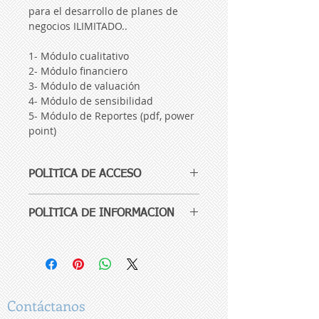
para el desarrollo de planes de 
negocios ILIMITADO..
1- Módulo cualitativo
2- Módulo financiero 
3- Módulo de valuación 
4- Módulo de sensibilidad
5- Módulo de Reportes (pdf, power 
point)
POLITICA DE ACCESO
El acceso a tu sistema es por el 
POLITICA DE INFORMACION
periodo de tiempo indicado en 
la descripción de producto a 
Tu información está resguarada y 
partir de realizado y 
sólo tu con tu usuario y contraseña 
confirmado el pago, te 
puede acceder a ella, por eso es 
importante conserves bien 
incluimos asesoría telefónica y 
resguarada esta información.
Contáctanos
asistencia técnica durante este 